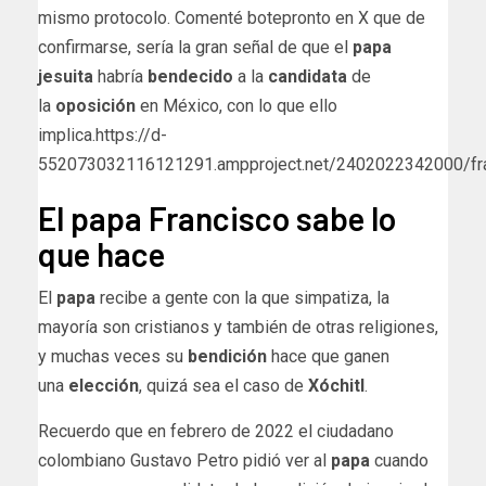
mismo protocolo. Comenté botepronto en X que de
confirmarse, sería la gran señal de que el
papa
jesuita
habría
bendecido
a la
candidata
de
la
oposición
en México, con lo que ello
implica.https://d-
552073032116121291.ampproject.net/2402022342000/fr
El papa Francisco sabe lo
que hace
El
papa
recibe a gente con la que simpatiza, la
mayoría son cristianos y también de otras religiones,
y muchas veces su
bendición
hace que ganen
una
elección
, quizá sea el caso de
Xóchitl
.
Recuerdo que en febrero de 2022 el ciudadano
colombiano Gustavo Petro pidió ver al
papa
cuando