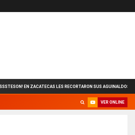
 EN ZACATECAS LES RECORTARON SUS AGUINALDOS
E
VER ONLINE