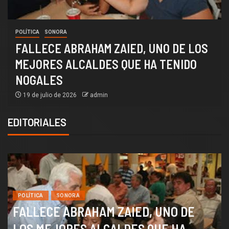
4T
SOCIEDAD
OS
¡AGUAS DERECHOHABIENTES DE
ISSSTESON! EN ZACATECAS LES
RECORTARON SUS AGUINALDOS
19 de julio de 2026
admin
EDITORIALES
POLÍTICA
SONORA
FALLECE ABRAHAM ZAIED, UNO DE
LOS MEJORES ALCALDES QUE HA