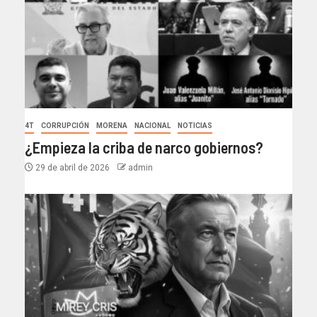
4T
CORRUPCIÓN
MORENA
NACIONAL
NOTICIAS
¿Empieza la criba de narco gobiernos?
29 de abril de 2026
admin