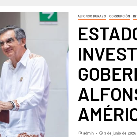
ALFONSO DURAZO
CORRUPCIÓN
IN
ESTAD
INVEST
GOBER
ALFON
AMÉRI
admin
3 de junio de 2026