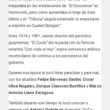
maquilaba en las instalaciones de
“El Sonorense”
en
Hermosillo, pero como aumentaba el tiraje de éste
último y el
“Tribuna”
seguía estancado lo empezaron
a imprimir en Ciudad Obregón.”
Entre 1974 y 1981, siendo director del periódico
guaymense,
“El Zurdo”
dio la pauta con su famosa
columna “
Con vista al mar”,
cuyos corrosivos análisis
incomodaron de continuo a los personeros del
gobierno.
Durante esa época le tocó lidiar, para bien y para mal,
con los alcaldes
Felipe Bárcenas Santini
,
Oscar
Ulloa Nogales,
Enrique Claussen
Bustillos
y
Marco
Antonio Llano Zaragoza.
También durante ese tiempo le tocó conocer o
convivir con
Antonio Duarte
de la revista
“Así”
y