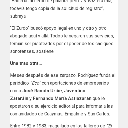
“Había un acuerdo de palabra, pero
‘La
Voz’
era mía,
todavía tengo copia de la solicitud de registro”,
subraya.
“El Zurdo” buscó apoyo legal en uno y otro y otro
abogado aquí y allá. Todos le negaron sus servicios,
temían ser pisoteados por el poder de los caciques
sonorenses, sostiene.
Una tras otra…
Meses después de ese zarpazo, Rodríguez funda el
periódico
“Eco”
con aportaciones de empresarios
como
José Ramón Uribe
,
Juventino
Zataráin
y
Fernando María Astiazarán
que le
apostaron a su ejercicio editorial para informar a las
comunidades de Guaymas, Empalme y San Carlos.
Entre 1982 y 1983, maquilado en los talleres de
“El