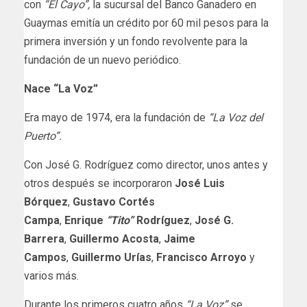
con
“El Cayo”,
la sucursal del Banco Ganadero en
Guaymas emitía un crédito por 60 mil pesos para la
primera inversión y un fondo revolvente para la
fundación de un nuevo periódico.
Nace “La Voz”
Era mayo de 1974, era la fundación de
“La Voz del
Puerto”.
Con José G. Rodríguez como director, unos antes y
otros después se incorporaron
José Luis
Bórquez
,
Gustavo Cortés
Campa
,
Enrique
“Tito”
Rodríguez
,
José G.
Barrera
,
Guillermo Acosta
,
Jaime
Campos
,
Guillermo
Urías
,
Francisco Arroyo
y
varios más.
Durante los primeros cuatro años
“La Voz”
se