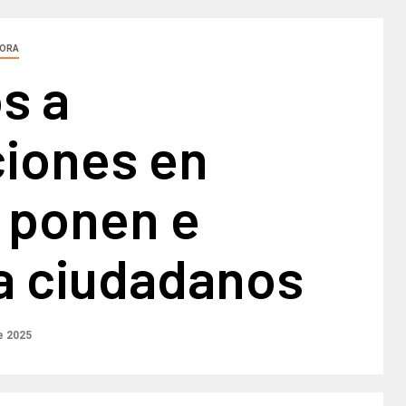
ORA
s a
ciones en
 ponen e
 a ciudadanos
e 2025