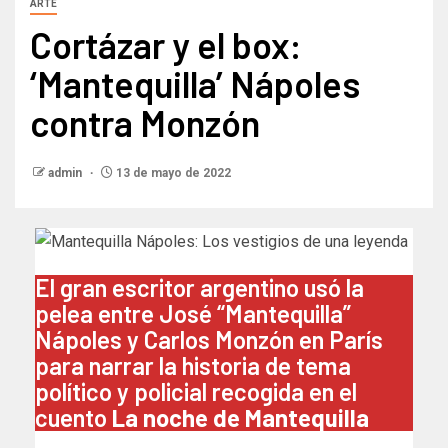
ARTE
Cortázar y el box:
‘Mantequilla’ Nápoles
contra Monzón
admin
13 de mayo de 2022
El gran escritor argentino usó la
pelea entre José “Mantequilla”
Nápoles y Carlos Monzón en París
para narrar la historia de tema
político y policial recogida en el
cuento
La noche de Mantequilla