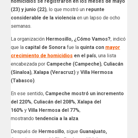
homicidios se registraron en los meses de mayo
(23) y junio (22)
, lo que mostró un
repunte
considerable de la violencia
en un lapso de ocho
semanas.
La organización
Hermosillo, ¿Cómo Vamos?
, indicó
que la
capital de Sonora
fue la
quinta con
mayor
crecimiento de homicidios
en el país
, una lista
encabezada por
Campeche (Campeche)
,
Culiacán
(Sinaloa)
,
Xalapa (Veracruz)
y
Villa Hermosa
(Tabasco)
.
En ese sentido,
Campeche mostró un incremento
del 220%
,
Culiacán del 208%
,
Xalapa del
160%
y
Villa Hermosa del 77%
,
mostrando
tendencia a la alza
.
Después de
Hermosillo
, sigue
Guanajuato,