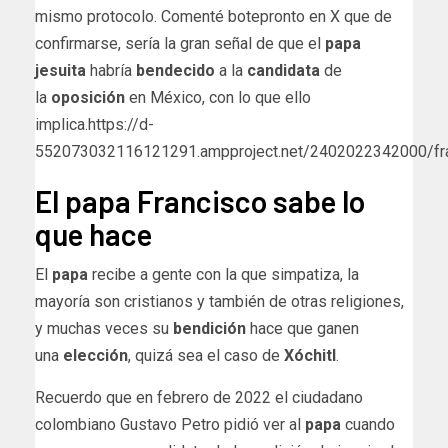
mismo protocolo. Comenté botepronto en X que de
confirmarse, sería la gran señal de que el
papa
jesuita
habría
bendecido
a la
candidata
de
la
oposición
en México, con lo que ello
implica.https://d-
552073032116121291.ampproject.net/2402022342000/fr
El papa Francisco sabe lo
que hace
El
papa
recibe a gente con la que simpatiza, la
mayoría son cristianos y también de otras religiones,
y muchas veces su
bendición
hace que ganen
una
elección
, quizá sea el caso de
Xóchitl
.
Recuerdo que en febrero de 2022 el ciudadano
colombiano Gustavo Petro pidió ver al
papa
cuando