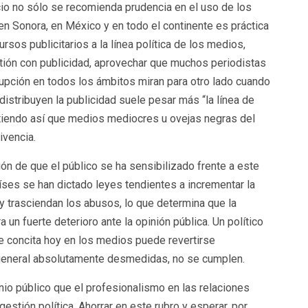
cio no sólo se recomienda prudencia en el uso de los
en Sonora, en México y en todo el continente es práctica
cursos publicitarios a la línea política de los medios,
tión con publicidad, aprovechar que muchos periodistas
upción en todos los ámbitos miran para otro lado cuando
distribuyen la publicidad suele pesar más “la línea de
mitiendo así que medios mediocres u ovejas negras del
ivencia.
ón de que el público se ha sensibilizado frente a este
íses se han dictado leyes tendientes a incrementar la
y trasciendan los abusos, lo que determina que la
 un fuerte deterioro ante la opinión pública. Un político
e concita hoy en los medios puede revertirse
 general absolutamente desmedidas, no se cumplen.
io público que el profesionalismo en las relaciones
estión política. Ahorrar en este rubro y esperar, por