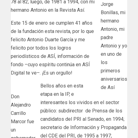
78 al 82; luego, de 1981 a 1994, con mi
Jorge
hermano Antonio en la Revista Así.
Bonillas, mi
hermano
Este 15 de enero se cumplen 41 años
Antonio, mi
de la fundación esta revista, por lo que
padre
felicito Antonio Duarte García y me
Antonio y yo
felicito por todos los logros
en uno de
periodísticos de ASÍ, información de
los
fondo –cuyo espíritu continúa en ASÍ
primeros
Digital te ve–. ¡Es un orgullo!
aniversarios
Bellos años en esta
de Así
etapa en la IP, e
Don
interesantes los vividos en el sector
Alejandro
público: subdirector de Prensa de los
Carrillo
candidatos del PRI al Senado, en 1994;
Marcor fue
secretario de Información y Propaganda
un
del CDE del PRI, de 1995 a 1997;