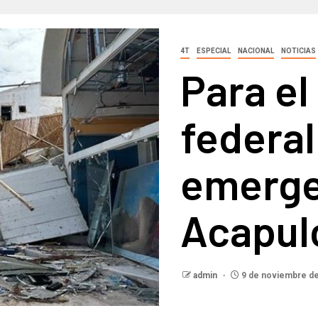
4T
ESPECIAL
NACIONAL
NOTICIAS
Para el
federal
emerge
Acapul
admin
9 de noviembre d