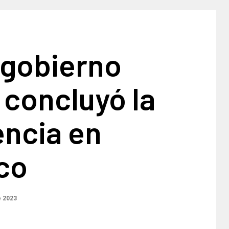
 gobierno
 concluyó la
ncia en
co
e 2023