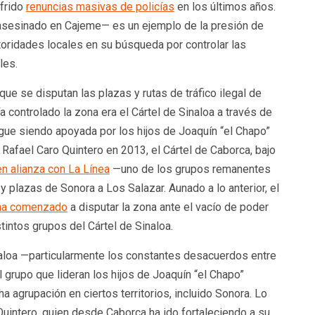
ufrido
renuncias masivas de policías
en los últimos años.
—asesinado en Cajeme— es un ejemplo de la presión de
toridades locales en su búsqueda por controlar las
inales.
ue se disputan las plazas y rutas de tráfico ilegal de
a controlado la zona era el Cártel de Sinaloa a través de
igue siendo apoyada por los hijos de Joaquín “el Chapo”
 Rafael Caro Quintero en 2013, el Cártel de Caborca, bajo
en alianza con La Línea
—uno de los grupos remanentes
 y plazas de Sonora a Los Salazar. Aunado a lo anterior, el
ha comenzado
a disputar la zona ante el vacío de poder
stintos grupos del Cártel de Sinaloa.
Sinaloa —particularmente los constantes desacuerdos entre
 grupo que lideran los hijos de Joaquín “el Chapo”
 agrupación en ciertos territorios, incluido Sonora. Lo
Quintero, quien desde Caborca ha ido fortaleciendo a su