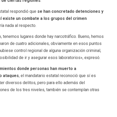
l de ciertas regiones
.
statal respondió que
se han concretado detenciones y
 existe un combate a los grupos del crimen
ría nada al respecto.
co, tenemos lugares donde hay narcotráfico. Bueno, hemos
maron de cuatro adicionales, obviamente en esos puntos
biese control regional de alguna organización criminal,
sibilidad de ir y asegurar esos laboratorios», expresó.
imientos donde personas han muerto a
o ataques
, el mandatario estatal reconoció que sí es
r diversos delitos, pero para ello además del
ones de los tres niveles, también se contemplan otras