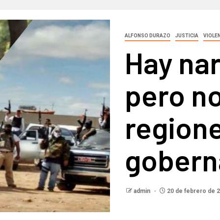
ALFONSO DURAZO
JUSTICIA
VIOLE
Hay na
pero no
regione
gobern
admin
20 de febrero de 