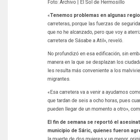
Foto: Archivo | El Sol de Hermosillo
«
Tenemos problemas en algunas regi
carreteras, porque las fuerzas de seguridad
que no he alcanzado, pero que voy a aterriz
carretera de Sásabe a Atil», reveló.
No profundizó en esa edificación, sin emb
manera en la que se desplazan los ciudad
les resulta más conveniente a los malvivie
migrantes.
«Esa carretera va a venir a ayudarnos como
que tardan de seis a ocho horas, pues cua
pueden llegar de un momento a otro», com
El fin de semana se reportó el asesina
municipio de Sáric, quienes fueron ag
la muerte de dos mujeres y un menor, orig