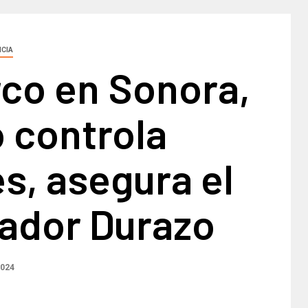
NCIA
rco en Sonora,
 controla
s, asegura el
ador Durazo
2024