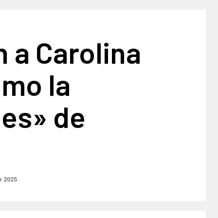
 a Carolina
omo la
es» de
e 2025