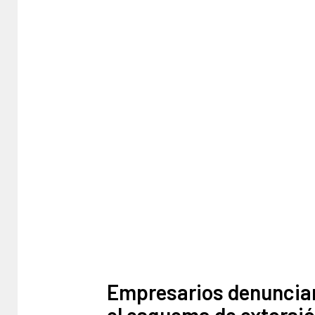
Empresarios denuncian
el esquema de extorsió