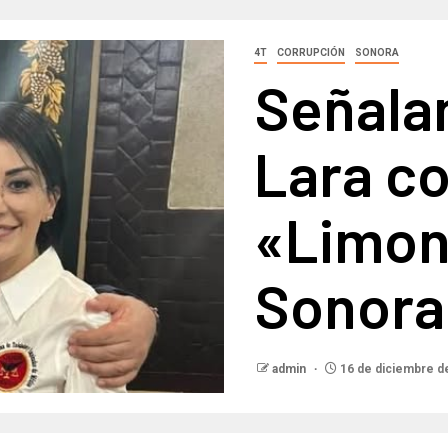
4T
CORRUPCIÓN
SONORA
Señalan
Lara c
«Limon
Sonora
admin
16 de diciembre d