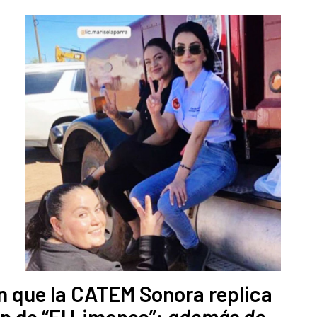
 que la CATEM Sonora replica
n de “El Limones”;
además de