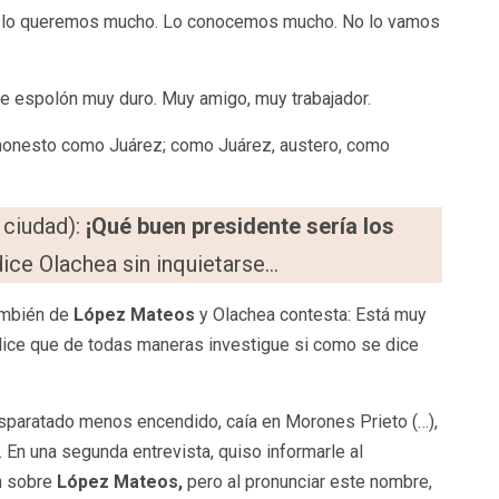
o, lo queremos mucho. Lo conocemos mucho. No lo vamos
 de espolón muy duro. Muy amigo, muy trabajador.
honesto como Juárez; como Juárez, austero, como
 ciudad):
¡Qué buen presidente sería los
dice Olachea sin inquietarse…
también de
López Mateos
y Olachea contesta: Está muy
e dice que de todas maneras investigue si como se dice
disparatado menos encendido, caía en Morones Prieto (…),
 En una segunda entrevista, quiso informarle al
ón sobre
López Mateos,
pero al pronunciar este nombre,