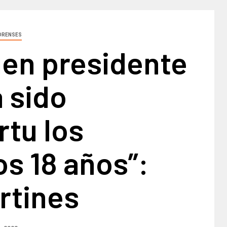
ORENSES
uen presidente
 sido
tu los
s 18 años”:
rtines