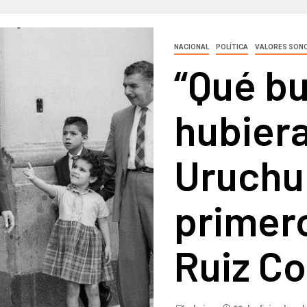
NACIONAL
POLÍTICA
VALORES SON
“Qué b
hubiera
Uruchur
primero
Ruiz Co