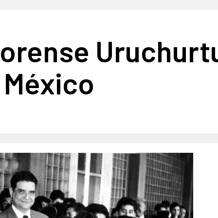
norense Uruchurt
 México