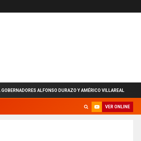
RNADORES ALFONSO DURAZO Y AMÉRICO VILLAREAL
Sac
VER ONLINE