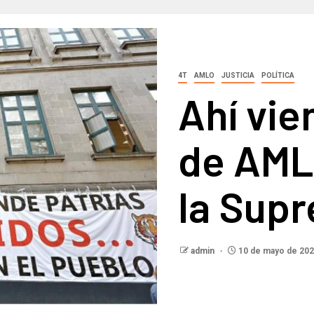
4T
AMLO
JUSTICIA
POLÍTICA
Ahí vie
de AMLO
la Sup
admin
10 de mayo de 20