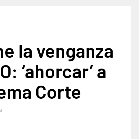
ne la venganza
: ‘ahorcar’ a
rema Corte
23