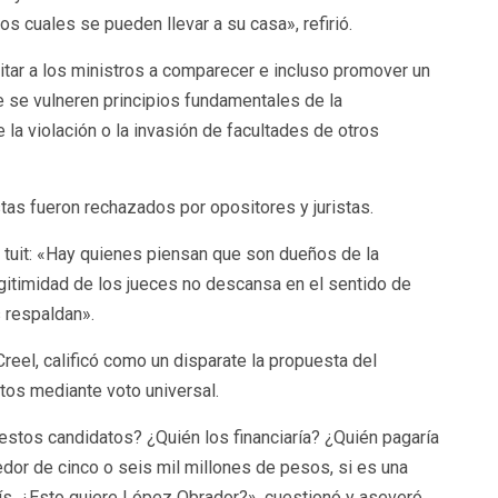
s cuales se pueden llevar a su casa», refirió.
itar a los ministros a comparecer e incluso promover un
ue se vulneren principios fundamentales de la
 la violación o la invasión de facultades de otros
s fueron rechazados por opositores y juristas.
n tuit: «Hay quienes piensan que son dueños de la
egitimidad de los jueces no descansa en el sentido de
 respaldan».
Creel, calificó como un disparate la propuesta del
tos mediante voto universal.
estos candidatos? ¿Quién los financiaría? ¿Quién pagaría
dor de cinco o seis mil millones de pesos, si es una
aís. ¿Esto quiere López Obrador?», cuestionó y aseveró