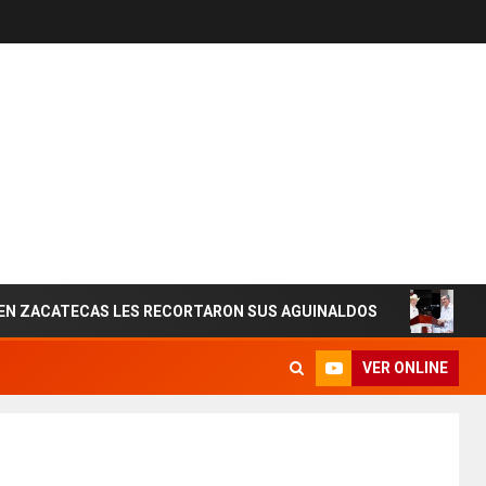
TECAS LES RECORTARON SUS AGUINALDOS
ESTADOS U
VER ONLINE