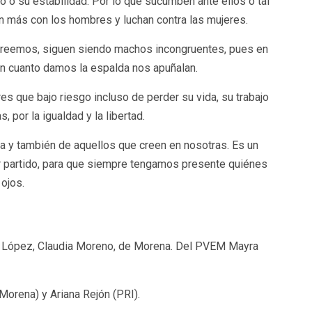
o o su estabilidad. Por lo que sucumben ante ellos o tal
an más con los hombres y luchan contra las mujeres.
reemos, siguen siendo machos incongruentes, pues en
en cuanto damos la espalda nos apuñalan.
s que bajo riesgo incluso de perder su vida, su trabajo
, por la igualdad y la libertad.
cha y también de aquellos que creen en nosotras. Es un
r partido, para que siempre tengamos presente quiénes
ojos.
o López, Claudia Moreno, de Morena. Del PVEM Mayra
(Morena) y Ariana Rejón (PRI).