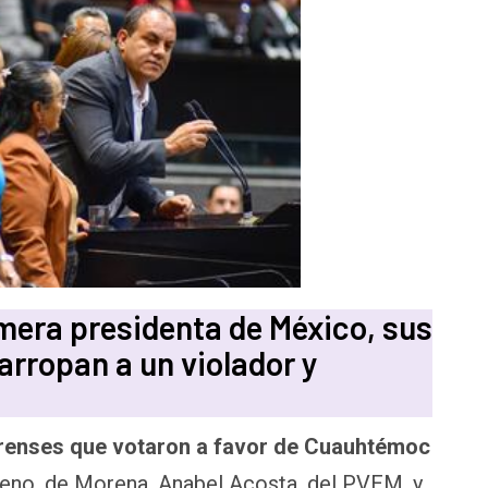
imera presidenta de México, sus
arropan a un violador y
renses que votaron a favor de Cuauhtémoc
eno, de Morena. Anabel Acosta, del PVEM, y