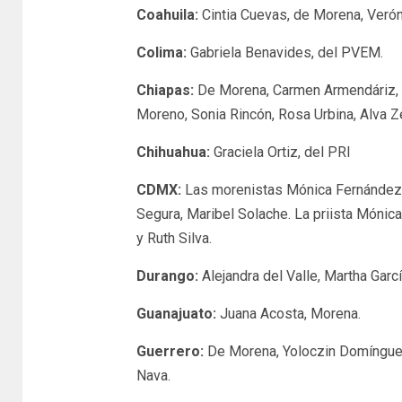
Coahuila:
Cintia Cuevas, de Morena, Veróni
Colima:
Gabriela Benavides, del PVEM.
Chiapas:
De Morena, Carmen Armendáriz, A
Moreno, Sonia Rincón, Rosa Urbina, Alva Ze
Chihuahua:
Graciela Ortiz, del PRI
CDMX:
Las morenistas Mónica Fernández, 
Segura, Maribel Solache. La priista Mónic
y Ruth Silva.
Durango:
Alejandra del Valle, Martha Garc
Guanajuato:
Juana Acosta, Morena.
Guerrero:
De Morena, Yoloczin Domínguez
Nava.