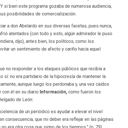
n. Y si bien este programa gozaba de numerosa audiencia,
 sus posibilidades de comercialización.
ciar a don Abelardo en sus diversas facetas, pues nunca,
frió atentados (con todo y esto, algún admirador le puso
diera, dijo), antes bien, los políticos, como los
vitar un sentimiento de afecto y cariño hacia aquel
ue no responder a los ataques públicos que recibía a
 sí: no era partidario de la hipocresía de mantener la
camente, aunque luego los perdonaba y, una vez caídos
r con él en su diario
Información,
como fueron los
Delgado de León:
xcelencia de un periódico es ayudar a elevar el nivel
 en consecuencia, que mi deber era reflejar en las páginas
 no era otra cosa que signo de los tiempos.” (p. 79).