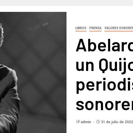
LIBROS
PRENSA
VALORES SONORE
Abelar
un Quij
period
sonore
admin
31 de julio de 2022