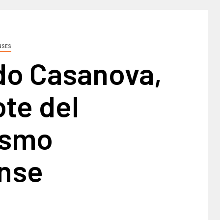
NSES
do Casanova,
ote del
ismo
nse