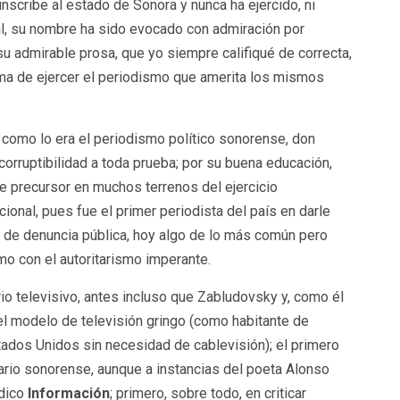
nscribe al estado de Sonora y nunca ha ejercido, ni
al, su nombre ha sido evocado con admiración por
u admirable prosa, que yo siempre califiqué de correcta,
sma de ejercer el periodismo que amerita los mismos
omo lo era el periodismo político sonorense, don
orruptibilidad a toda prueba; por su buena educación,
 de precursor en muchos terrenos del ejercicio
acional, pues fue el primer periodista del país en darle
io de denuncia pública, hoy algo de lo más común pero
mo con el autoritarismo imperante.
rio televisivo, antes incluso que Zabludovsky y, como él
el modelo de televisión gringo (como habitante de
ados Unidos sin necesidad de cablevisión); el primero
iario sonorense, aunque a instancias del poeta Alonso
ódico
Información
; primero, sobre todo, en criticar