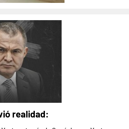
vió realidad
: