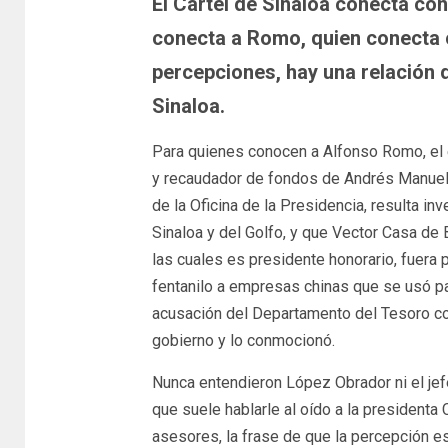
El Cártel de Sinaloa conecta con
conecta a Romo, quien conecta 
percepciones, hay una relación d
Sinaloa.
Para quienes conocen a Alfonso Romo, el 
y recaudador de fondos de Andrés Manuel L
de la Oficina de la Presidencia, resulta i
Sinaloa y del Golfo, y que Vector Casa de
las cuales es presidente honorario, fuera
fentanilo a empresas chinas que se usó p
acusación del Departamento del Tesoro co
gobierno y lo conmocionó.
Nunca entendieron López Obrador ni el je
que suele hablarle al oído a la president
asesores, la frase de que la percepción e