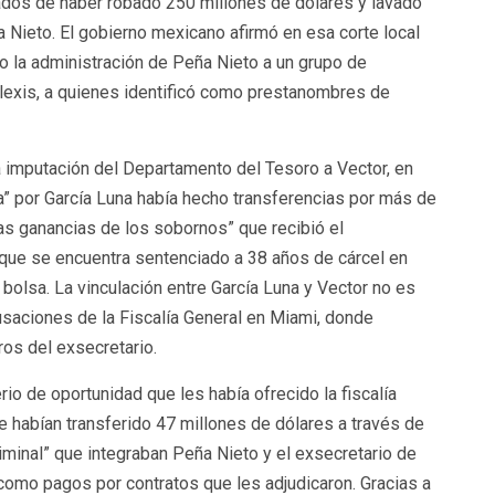
ados de haber robado 250 millones de dólares y lavado
 Nieto. El gobierno mexicano afirmó en esa corte local
io la administración de Peña Nieto a un grupo de
exis, a quienes identificó como prestanombres de
 imputación del Departamento del Tesoro a Vector, en
” por García Luna había hecho transferencias por más de
as ganancias de los sobornos” que recibió el
o que se encuentra sentenciado a 38 años de cárcel en
bolsa. La vinculación entre García Luna y Vector no es
acusaciones de la Fiscalía General en Miami, donde
os del exsecretario.
rio de oportunidad que les había ofrecido la fiscalía
e habían transferido 47 millones de dólares a través de
iminal” que integraban Peña Nieto y el exsecretario de
omo pagos por contratos que les adjudicaron. Gracias a