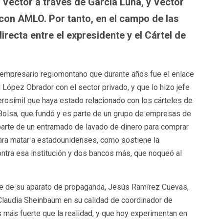
 Vector a través de García Luna, y Vector
con AMLO. Por tanto, en el campo de las
irecta entre el expresidente y el Cártel de
empresario regiomontano que durante años fue el enlace
ópez Obrador con el sector privado, y que lo hizo jefe
nverosímil que haya estado relacionado con los cárteles de
 Bolsa, que fundó y es parte de un grupo de empresas de
 parte de un entramado de lavado de dinero para comprar
ara matar a estadounidenses, como sostiene la
ntra esa institución y dos bancos más, que noqueó al
fe de su aparato de propaganda, Jesús Ramírez Cuevas,
a Claudia Sheinbaum en su calidad de coordinador de
s más fuerte que la realidad, y que hoy experimentan en