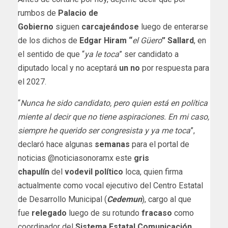
rumbos de
Palacio de
Gobierno
siguen
carcajeándose
luego de enterarse
de los dichos de
Edgar Hiram “
el Güero
” Sallard
, en
el sentido de que “
ya le toca
” ser candidato a
diputado local y no aceptará
un no
por respuesta para
el 2027.
“
Nunca he sido candidato, pero quien está en política
miente al decir que no tiene aspiraciones. En mi caso,
siempre he querido ser congresista y ya me toca
”,
declaró hace algunas
semanas
para el portal de
noticias @noticiasonoramx este
gris
chapulín
del
vodevil político
loca, quien firma
actualmente como vocal ejecutivo del Centro Estatal
de Desarrollo Municipal (
Cedemun
), cargo al que
fue
relegado
luego de su rotundo
fracaso
como
coordinador del
Sistema Estatal Comunicación