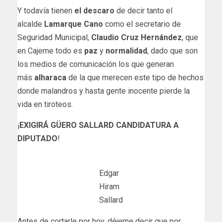
Y todavía tienen
el descaro
de decir tanto el
alcalde
Lamarque Cano
como el secretario de
Seguridad Municipal,
Claudio Cruz Hernández
, que
en Cajeme todo es
paz
y
normalidad
, dado que son
los medios de comunicación los que generan
más
alharaca
de la que merecen este tipo de hechos
donde malandros y hasta gente inocente pierde la
vida en tiroteos.
¡
EXIGIRÁ GÜERO SALLARD CANDIDATURA A
DIPUTADO
!
Edgar
Hiram
Sallard
Antes de cortarle por hoy, déjeme decir que por