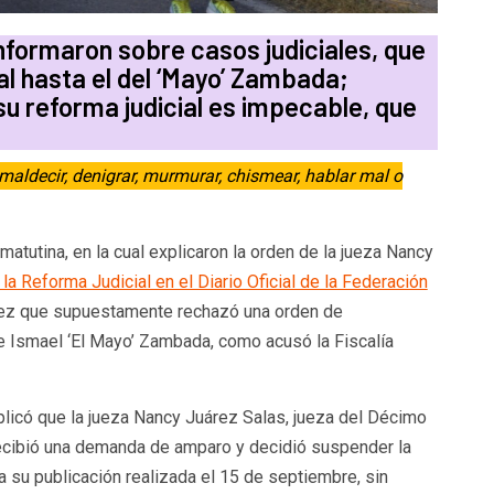
nformaron sobre casos judiciales, que
l hasta el del ‘Mayo’ Zambada;
u reforma judicial es impecable, que
maldecir, denigrar, murmurar, chismear, hablar mal o
atutina, en la cual explicaron la orden de la jueza Nancy
la Reforma Judicial en el Diario Oficial de la Federación
juez que supuestamente rechazó una orden de
e Ismael ‘El Mayo’ Zambada, como acusó la Fiscalía
licó que la jueza Nancy Juárez Salas, jueza del Décimo
recibió una demanda de amparo y decidió suspender la
 a su publicación realizada el 15 de septiembre, sin