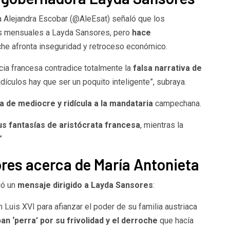
ria Alejandra Escobar (@AleEsat) señaló que los
s mensuales a Layda Sansores, pero
hace
e afronta inseguridad y retroceso económico.
acia francesa contradice totalmente la
falsa narrativa de
idículos hay que ser un poquito inteligente”, subraya.
ca de mediocre y ridícula a la mandataria
campechana.
us fantasías de aristócrata francesa
, mientras la
”
res acerca de María Antonieta
ió un
mensaje dirigido a Layda Sansores
:
 Luis XVI para afianzar el poder de su familia austriaca
an ‘perra’ por su frivolidad y el derroche
que hacía