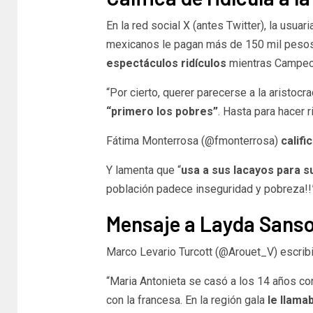
En la red social X (antes Twitter), la usua
mexicanos le pagan más de 150 mil peso
espectáculos ridículos
mientras Campech
“Por cierto, querer parecerse a la aristocr
“primero los pobres”
. Hasta para hacer r
Fátima Monterrosa (@fmonterrosa)
califi
Y lamenta que “
usa a sus lacayos para s
población padece inseguridad y pobreza!!
Mensaje a Layda Sanso
Marco Levario Turcott (@Arouet_V) escrib
“Maria Antonieta se casó a los 14 años con
con la francesa. En la región gala
le llamab