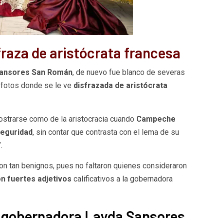
raza de aristócrata francesa
Sansores San Román
, de nuevo fue blanco de severas
ó fotos donde se le ve
disfrazada de aristócrata
ostrarse como de la aristocracia cuando
Campeche
seguridad
, sin contar que contrasta con el lema de su
”
.
n tan benignos, pues no faltaron quienes consideraron
n fuertes adjetivos
calificativos a la gobernadora
 la gobernadora Layda Sansores